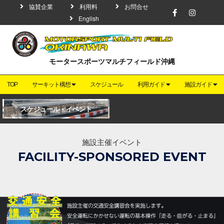
協賛企業
利用料
お問合せ
English
モータースポーツマルチフィールド沖縄
TOP
サーキット構想
スケジュール
利用ガイド
施設ガイド
スケジュール・イベント
施設主催イベント
FACILITY-SPONSORED EVENT