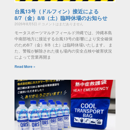
台風13号（ドルフィン）接近による
8/7（金）8/8（土）臨時休場のお知らせ
2026年8月5日
コメントはまだありません
モータスポーツマルチフィールド沖縄では、沖縄本島
中南部地方に接近する台風13号の影響により安全確保
のため8/7（金）8/8（土）は臨時休場いたします。 ま
た、警報が解除された後も場内の安全点検や被害状況
によって営業再開ま
Read More »