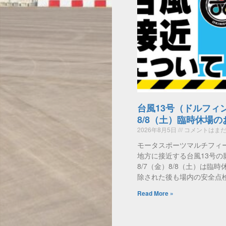
台風13号（ドルフィ
8/8（土）臨時休場
2026年8月5日
コメントはまだ
モータスポーツマルチフィ
地方に接近する台風13号の
8/7（金）8/8（土）は臨
除された後も場内の安全点
Read More »