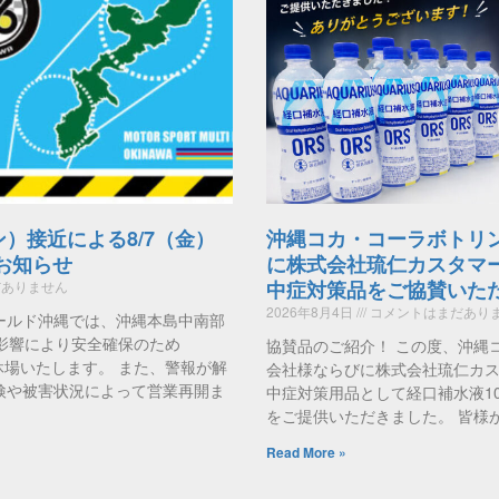
ン）接近による8/7（金）
沖縄コカ・コーラボトリ
のお知らせ
に株式会社琉仁カスタマ
中症対策品をご協賛いた
ありません
2026年8月4日
コメントはまだあり
ールド沖縄では、沖縄本島中南部
影響により安全確保のため
協賛品のご紹介！ この度、沖縄
時休場いたします。 また、警報が解
会社様ならびに株式会社琉仁カ
検や被害状況によって営業再開ま
中症対策用品として経口補水液1
をご提供いただきました。 皆様
Read More »