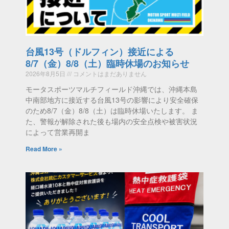
台風13号（ドルフィン）接近による
8/7（金）8/8（土）臨時休場のお知らせ
2026年8月5日
コメントはまだありません
モータスポーツマルチフィールド沖縄では、沖縄本島
中南部地方に接近する台風13号の影響により安全確保
のため8/7（金）8/8（土）は臨時休場いたします。 ま
た、警報が解除された後も場内の安全点検や被害状況
によって営業再開ま
Read More »