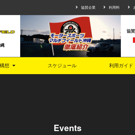
協賛企業
利用料
協賛
沖縄
構想
スケジュール
利用ガイド
Events