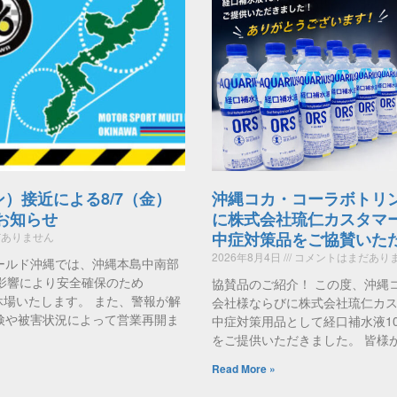
ン）接近による8/7（金）
沖縄コカ・コーラボトリ
のお知らせ
に株式会社琉仁カスタマ
中症対策品をご協賛いた
ありません
2026年8月4日
コメントはまだあり
ールド沖縄では、沖縄本島中南部
影響により安全確保のため
協賛品のご紹介！ この度、沖縄
時休場いたします。 また、警報が解
会社様ならびに株式会社琉仁カ
検や被害状況によって営業再開ま
中症対策用品として経口補水液1
をご提供いただきました。 皆様
Read More »