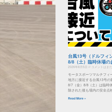
台風13号（ドルフィ
8/8（土）臨時休場
2026年8月5日
コメントはまだ
モータスポーツマルチフィ
地方に接近する台風13号の
8/7（金）8/8（土）は臨
除された後も場内の安全点
Read More »