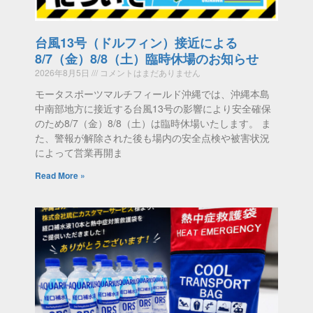
台風13号（ドルフィン）接近による
8/7（金）8/8（土）臨時休場のお知らせ
2026年8月5日
コメントはまだありません
モータスポーツマルチフィールド沖縄では、沖縄本島
中南部地方に接近する台風13号の影響により安全確保
のため8/7（金）8/8（土）は臨時休場いたします。 ま
た、警報が解除された後も場内の安全点検や被害状況
によって営業再開ま
Read More »