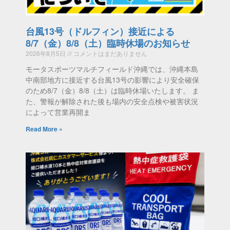
台風13号（ドルフィン）接近による
8/7（金）8/8（土）臨時休場のお知らせ
2026年8月5日
コメントはまだありません
モータスポーツマルチフィールド沖縄では、沖縄本島
中南部地方に接近する台風13号の影響により安全確保
のため8/7（金）8/8（土）は臨時休場いたします。 ま
た、警報が解除された後も場内の安全点検や被害状況
によって営業再開ま
Read More »