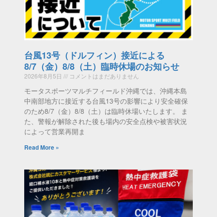
台風13号（ドルフィン）接近による
8/7（金）8/8（土）臨時休場のお知らせ
2026年8月5日
コメントはまだありません
モータスポーツマルチフィールド沖縄では、沖縄本島
中南部地方に接近する台風13号の影響により安全確保
のため8/7（金）8/8（土）は臨時休場いたします。 ま
た、警報が解除された後も場内の安全点検や被害状況
によって営業再開ま
Read More »