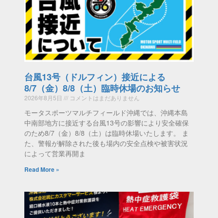
台風13号（ドルフィン）接近による
8/7（金）8/8（土）臨時休場のお知らせ
2026年8月5日
コメントはまだありません
モータスポーツマルチフィールド沖縄では、沖縄本島
中南部地方に接近する台風13号の影響により安全確保
のため8/7（金）8/8（土）は臨時休場いたします。 ま
た、警報が解除された後も場内の安全点検や被害状況
によって営業再開ま
Read More »