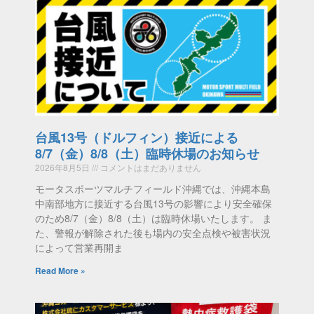
台風13号（ドルフィン）接近による
8/7（金）8/8（土）臨時休場のお知らせ
2026年8月5日
コメントはまだありません
モータスポーツマルチフィールド沖縄では、沖縄本島
中南部地方に接近する台風13号の影響により安全確保
のため8/7（金）8/8（土）は臨時休場いたします。 ま
た、警報が解除された後も場内の安全点検や被害状況
によって営業再開ま
Read More »