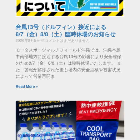
台風13号（ドルフィン）接近による
8/7（金）8/8（土）臨時休場のお知らせ
2026年8月5日
コメントはまだありません
モータスポーツマルチフィールド沖縄では、沖縄本島
中南部地方に接近する台風13号の影響により安全確保
のため8/7（金）8/8（土）は臨時休場いたします。 ま
た、警報が解除された後も場内の安全点検や被害状況
によって営業再開ま
Read More »