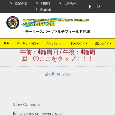
協賛企業
利用料
お問合せ
English
モータースポーツマルチフィールド沖縄
TOP
サーキット構想
スケジュール
利用ガイド
施設ガイド
午前：4輪周回 / 午後：4輪周
回 ①ここをタップ！！！
6月 14, 2026
View Calendar
2026-07-14
09:00 - 16:00