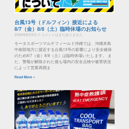
台風13号（ドルフィン）接近による
8/7（金）8/8（土）臨時休場のお知らせ
2026年8月5日
コメントはまだありません
モータスポーツマルチフィールド沖縄では、沖縄本島
中南部地方に接近する台風13号の影響により安全確保
のため8/7（金）8/8（土）は臨時休場いたします。 ま
た、警報が解除された後も場内の安全点検や被害状況
によって営業再開ま
Read More »