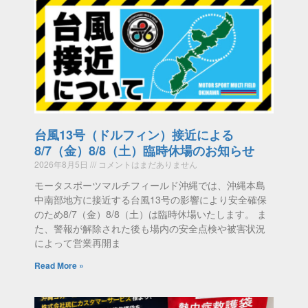
台風13号（ドルフィン）接近による
8/7（金）8/8（土）臨時休場のお知らせ
2026年8月5日
コメントはまだありません
モータスポーツマルチフィールド沖縄では、沖縄本島
中南部地方に接近する台風13号の影響により安全確保
のため8/7（金）8/8（土）は臨時休場いたします。 ま
た、警報が解除された後も場内の安全点検や被害状況
によって営業再開ま
Read More »