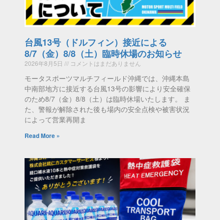
台風13号（ドルフィン）接近による
8/7（金）8/8（土）臨時休場のお知らせ
2026年8月5日
コメントはまだありません
モータスポーツマルチフィールド沖縄では、沖縄本島
中南部地方に接近する台風13号の影響により安全確保
のため8/7（金）8/8（土）は臨時休場いたします。 ま
た、警報が解除された後も場内の安全点検や被害状況
によって営業再開ま
Read More »