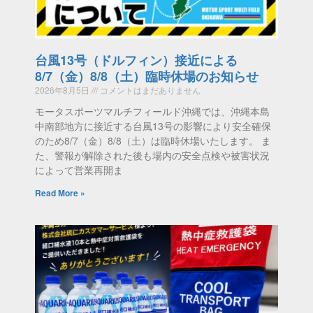
台風13号（ドルフィン）接近による
8/7（金）8/8（土）臨時休場のお知らせ
2026年8月5日
コメントはまだありません
モータスポーツマルチフィールド沖縄では、沖縄本島
中南部地方に接近する台風13号の影響により安全確保
のため8/7（金）8/8（土）は臨時休場いたします。 ま
た、警報が解除された後も場内の安全点検や被害状況
によって営業再開ま
Read More »