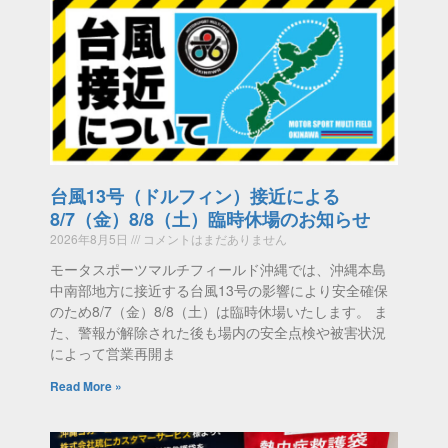
台風13号（ドルフィン）接近による
8/7（金）8/8（土）臨時休場のお知らせ
2026年8月5日
コメントはまだありません
モータスポーツマルチフィールド沖縄では、沖縄本島
中南部地方に接近する台風13号の影響により安全確保
のため8/7（金）8/8（土）は臨時休場いたします。 ま
た、警報が解除された後も場内の安全点検や被害状況
によって営業再開ま
Read More »