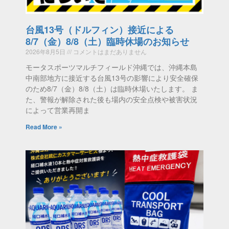
台風13号（ドルフィン）接近による
8/7（金）8/8（土）臨時休場のお知らせ
2026年8月5日
コメントはまだありません
モータスポーツマルチフィールド沖縄では、沖縄本島
中南部地方に接近する台風13号の影響により安全確保
のため8/7（金）8/8（土）は臨時休場いたします。 ま
た、警報が解除された後も場内の安全点検や被害状況
によって営業再開ま
Read More »