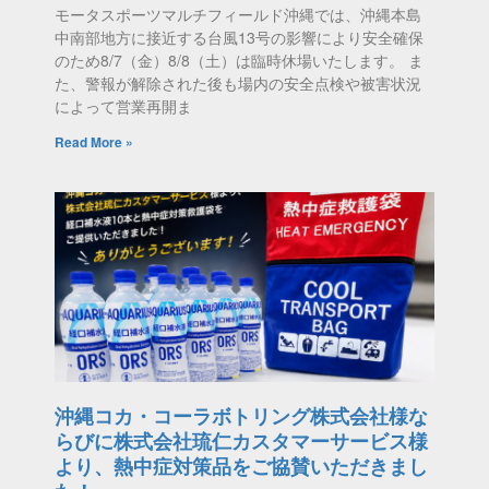
モータスポーツマルチフィールド沖縄では、沖縄本島
中南部地方に接近する台風13号の影響により安全確保
のため8/7（金）8/8（土）は臨時休場いたします。 ま
た、警報が解除された後も場内の安全点検や被害状況
によって営業再開ま
Read More »
沖縄コカ・コーラボトリング株式会社様な
らびに株式会社琉仁カスタマーサービス様
より、熱中症対策品をご協賛いただきまし