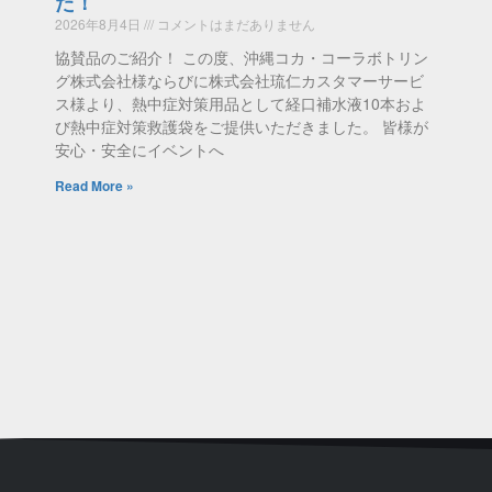
た！
2026年8月4日
コメントはまだありません
協賛品のご紹介！ この度、沖縄コカ・コーラボトリン
グ株式会社様ならびに株式会社琉仁カスタマーサービ
ス様より、熱中症対策用品として経口補水液10本およ
び熱中症対策救護袋をご提供いただきました。 皆様が
安心・安全にイベントへ
Read More »