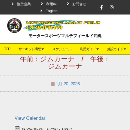
協賛企業
利用料
お問合せ
English
モータースポーツマルチフィールド沖縄
TOP
サーキット構想
スケジュール
利用ガイド
施設ガイド
午前：ジムカーナ / 午後：
ジムカーナ
1月 20, 2026
View Calendar
2026-02-20
09:00 - 16:00