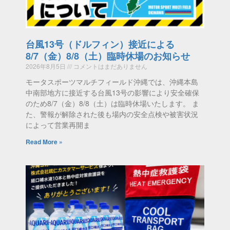
台風13号（ドルフィン）接近による
8/7（金）8/8（土）臨時休場のお知らせ
2026年8月5日
コメントはまだありません
モータスポーツマルチフィールド沖縄では、沖縄本島
中南部地方に接近する台風13号の影響により安全確保
のため8/7（金）8/8（土）は臨時休場いたします。 ま
た、警報が解除された後も場内の安全点検や被害状況
によって営業再開ま
Read More »