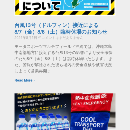
台風13号（ドルフィン）接近による
8/7（金）8/8（土）臨時休場のお知らせ
2026年8月5日
コメントはまだありません
モータスポーツマルチフィールド沖縄では、沖縄本島
中南部地方に接近する台風13号の影響により安全確保
のため8/7（金）8/8（土）は臨時休場いたします。 ま
た、警報が解除された後も場内の安全点検や被害状況
によって営業再開ま
Read More »