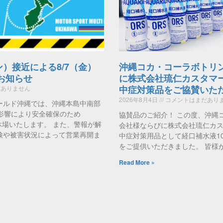
ン）接近による8/7（金）
沖縄コカ・コーラボトリ
のお知らせ
に株式会社琉仁カスタマ
中症対策品をご協賛いた
ありません
2026年8月4日
コメントはまだあり
ールド沖縄では、沖縄本島中南部
影響により安全確保のため
協賛品のご紹介！ この度、沖縄
時休場いたします。 また、警報が解
会社様ならびに株式会社琉仁カ
検や被害状況によって営業再開ま
中症対策用品として経口補水液1
をご提供いただきました。 皆様
Read More »