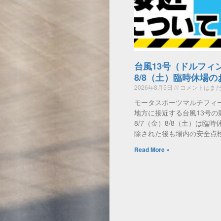
台風13号（ドルフィ
8/8（土）臨時休場
2026年8月5日
コメントはまだ
モータスポーツマルチフィ
地方に接近する台風13号の
8/7（金）8/8（土）は臨
除された後も場内の安全点
Read More »