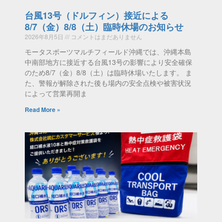
台風13号（ドルフィン）接近による
8/7（金）8/8（土）臨時休場のお知らせ
2026年8月5日
コメントはまだありません
モータスポーツマルチフィールド沖縄では、沖縄本島
中南部地方に接近する台風13号の影響により安全確保
のため8/7（金）8/8（土）は臨時休場いたします。 ま
た、警報が解除された後も場内の安全点検や被害状況
によって営業再開ま
Read More »