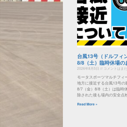
台風13号（ドルフィ
8/8（土）臨時休場
2026年8月5日
コメントはまだ
モータスポーツマルチフィ
地方に接近する台風13号の
8/7（金）8/8（土）は臨
除された後も場内の安全点
Read More »