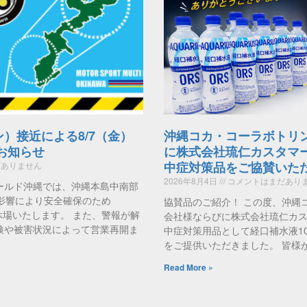
ン）接近による8/7（金）
沖縄コカ・コーラボトリ
のお知らせ
に株式会社琉仁カスタマ
中症対策品をご協賛いた
ありません
2026年8月4日
コメントはまだあり
ールド沖縄では、沖縄本島中南部
影響により安全確保のため
協賛品のご紹介！ この度、沖縄
時休場いたします。 また、警報が解
会社様ならびに株式会社琉仁カ
検や被害状況によって営業再開ま
中症対策用品として経口補水液1
をご提供いただきました。 皆様
Read More »