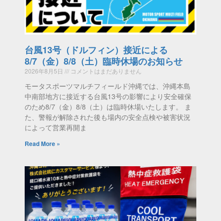
台風13号（ドルフィン）接近による
8/7（金）8/8（土）臨時休場のお知らせ
2026年8月5日
コメントはまだありません
モータスポーツマルチフィールド沖縄では、沖縄本島
中南部地方に接近する台風13号の影響により安全確保
のため8/7（金）8/8（土）は臨時休場いたします。 ま
た、警報が解除された後も場内の安全点検や被害状況
によって営業再開ま
Read More »