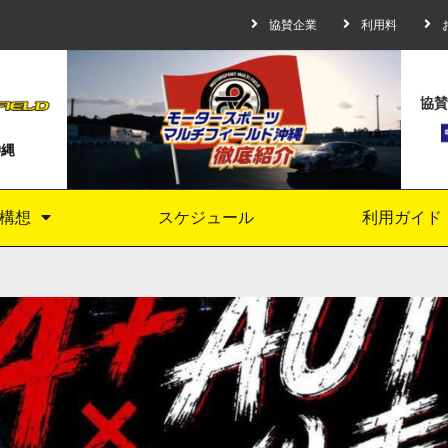
協賛企業
利用料
協賛
沖縄
構想
スケジュール
利用ガイド