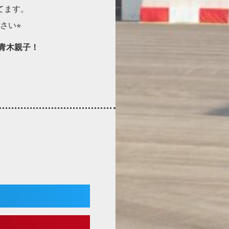
てます。
い⭐︎
の青木親子！