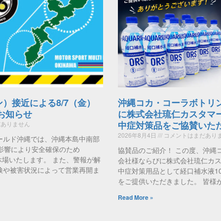
ン）接近による8/7（金）
沖縄コカ・コーラボトリ
のお知らせ
に株式会社琉仁カスタマ
中症対策品をご協賛いた
ありません
2026年8月4日
コメントはまだあり
ールド沖縄では、沖縄本島中南部
影響により安全確保のため
協賛品のご紹介！ この度、沖縄
時休場いたします。 また、警報が解
会社様ならびに株式会社琉仁カ
検や被害状況によって営業再開ま
中症対策用品として経口補水液1
をご提供いただきました。 皆様
Read More »