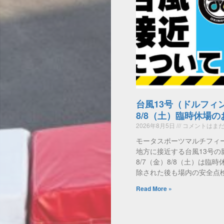
台風13号（ドルフィ
8/8（土）臨時休場
2026年8月5日
コメントはまだ
モータスポーツマルチフィ
地方に接近する台風13号の
8/7（金）8/8（土）は臨
除された後も場内の安全点
Read More »