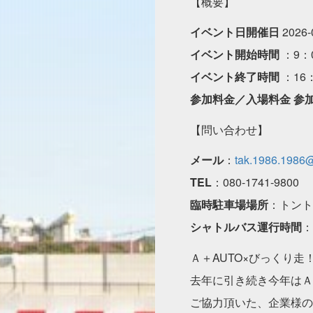
【概要】
イベント日開催日
2026-
イベント開始時間
：9：
イベント終了時間
：16：
参加料金／入場料金 参
【問い合わせ】
メール
：
tak.1986.1986
TEL
：080-1741-9800
臨時駐車場場所
：トント
シャトルバス運行時間
：
Ａ＋AUTO×びっくり走
去年に引き続き今年はＡ
ご協力頂いた、企業様の