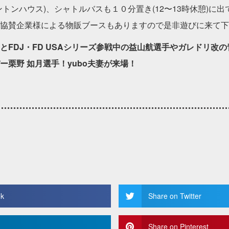
トンハウス)、シャトルバスも１０分置き(12〜13時休憩)に出
協賛企業様による物販ブースもありますので是非遊びに来て下さ
とFDJ・FD USAシリーズ参戦中の益山航選手やガレドリ改
ー栗野 如月選手！yubo夫妻が来場！
ok
Share on Twitter
Share on Pinterest