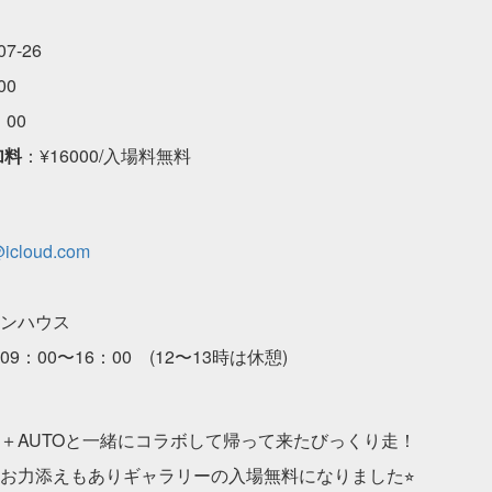
07-26
00
00
加料
：¥16000/入場料無料
@icloud.com
ンハウス
09：00〜16：00 (12〜13時は休憩)
！
＋AUTOと一緒にコラボして帰って来たびっくり走！
お力添えもありギャラリーの入場無料になりました⭐︎