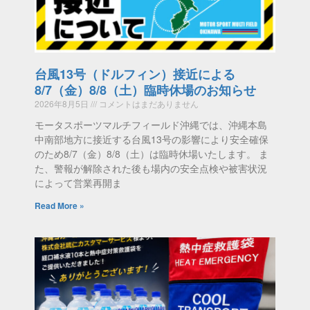
台風13号（ドルフィン）接近による
8/7（金）8/8（土）臨時休場のお知らせ
2026年8月5日
コメントはまだありません
モータスポーツマルチフィールド沖縄では、沖縄本島
中南部地方に接近する台風13号の影響により安全確保
のため8/7（金）8/8（土）は臨時休場いたします。 ま
た、警報が解除された後も場内の安全点検や被害状況
によって営業再開ま
Read More »