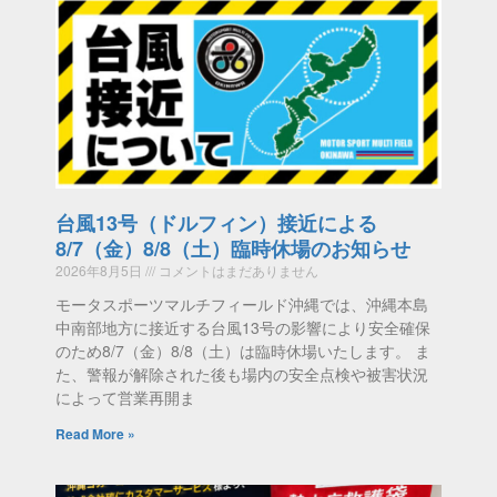
台風13号（ドルフィン）接近による
8/7（金）8/8（土）臨時休場のお知らせ
2026年8月5日
コメントはまだありません
モータスポーツマルチフィールド沖縄では、沖縄本島
中南部地方に接近する台風13号の影響により安全確保
のため8/7（金）8/8（土）は臨時休場いたします。 ま
た、警報が解除された後も場内の安全点検や被害状況
によって営業再開ま
Read More »