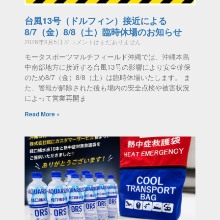
台風13号（ドルフィン）接近による
8/7（金）8/8（土）臨時休場のお知らせ
2026年8月5日
コメントはまだありません
モータスポーツマルチフィールド沖縄では、沖縄本島
中南部地方に接近する台風13号の影響により安全確保
のため8/7（金）8/8（土）は臨時休場いたします。 ま
た、警報が解除された後も場内の安全点検や被害状況
によって営業再開ま
Read More »