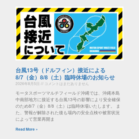
台風13号（ドルフィン）接近による
8/7（金）8/8（土）臨時休場のお知らせ
2026年8月5日
コメントはまだありません
モータスポーツマルチフィールド沖縄では、沖縄本島
中南部地方に接近する台風13号の影響により安全確保
のため8/7（金）8/8（土）は臨時休場いたします。 ま
た、警報が解除された後も場内の安全点検や被害状況
によって営業再開ま
Read More »