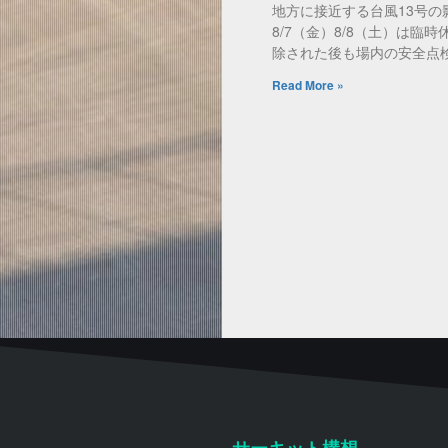
地方に接近する台風13号の
8/7（金）8/8（土）は臨
除された後も場内の安全点
Read More »