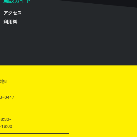
施設ガイド
アクセス
利用料
地8
3−0447
30~
6:00