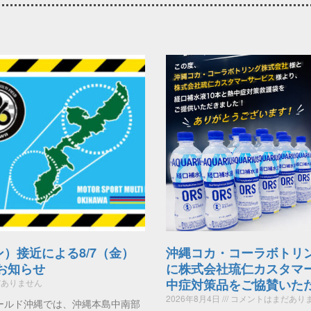
ン）接近による8/7（金）
沖縄コカ・コーラボトリ
のお知らせ
に株式会社琉仁カスタマ
中症対策品をご協賛いた
ありません
2026年8月4日
コメントはまだあり
ールド沖縄では、沖縄本島中南部