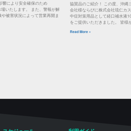
影響により安全確保のため
協賛品のご紹介！ この度、沖縄
時休場いたします。 また、警報が解
会社様ならびに株式会社琉仁カ
検や被害状況によって営業再開ま
中症対策用品として経口補水液1
をご提供いただきました。 皆様
Read More »