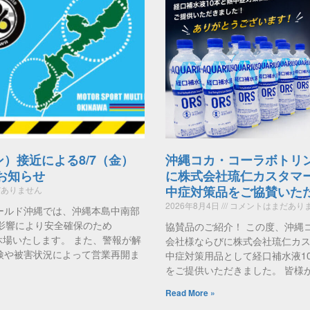
ン）接近による8/7（金）
沖縄コカ・コーラボトリ
のお知らせ
に株式会社琉仁カスタマ
中症対策品をご協賛いた
ありません
2026年8月4日
コメントはまだあり
ールド沖縄では、沖縄本島中南部
影響により安全確保のため
協賛品のご紹介！ この度、沖縄
時休場いたします。 また、警報が解
会社様ならびに株式会社琉仁カ
検や被害状況によって営業再開ま
中症対策用品として経口補水液1
をご提供いただきました。 皆様
Read More »