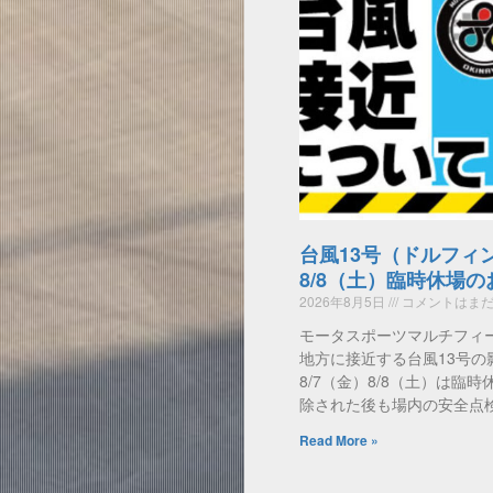
台風13号（ドルフィ
8/8（土）臨時休場
2026年8月5日
コメントはまだ
モータスポーツマルチフィ
地方に接近する台風13号の
8/7（金）8/8（土）は臨
除された後も場内の安全点
Read More »