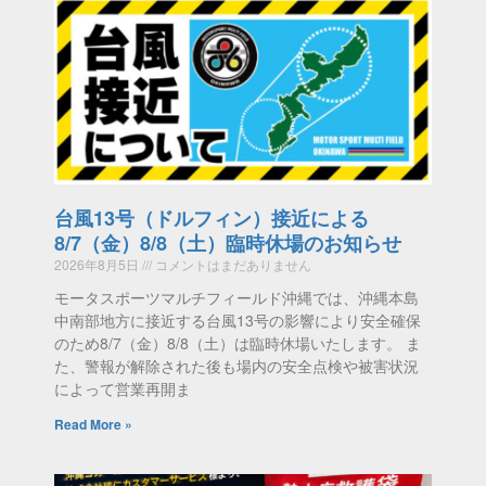
台風13号（ドルフィン）接近による
8/7（金）8/8（土）臨時休場のお知らせ
2026年8月5日
コメントはまだありません
モータスポーツマルチフィールド沖縄では、沖縄本島
中南部地方に接近する台風13号の影響により安全確保
のため8/7（金）8/8（土）は臨時休場いたします。 ま
た、警報が解除された後も場内の安全点検や被害状況
によって営業再開ま
Read More »