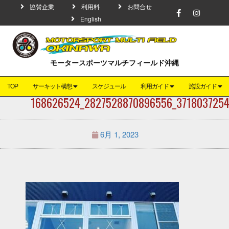
協賛企業
利用料
お問合せ
English
モータースポーツマルチフィールド沖縄
TOP
サーキット構想
スケジュール
利用ガイド
施設ガイド
168626524_2827528870896556_3718037254
6月 1, 2023