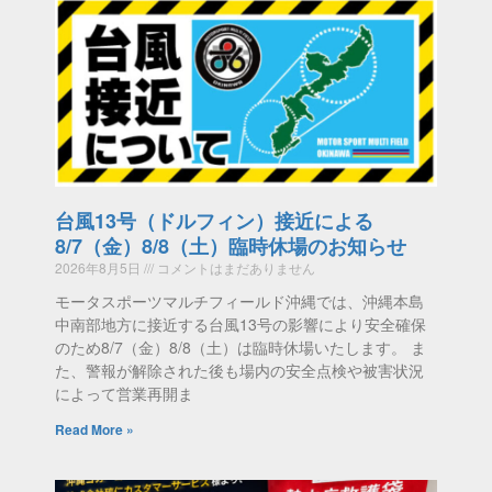
台風13号（ドルフィン）接近による
8/7（金）8/8（土）臨時休場のお知らせ
2026年8月5日
コメントはまだありません
モータスポーツマルチフィールド沖縄では、沖縄本島
中南部地方に接近する台風13号の影響により安全確保
のため8/7（金）8/8（土）は臨時休場いたします。 ま
た、警報が解除された後も場内の安全点検や被害状況
によって営業再開ま
Read More »