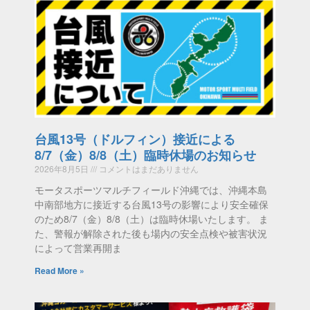
台風13号（ドルフィン）接近による
8/7（金）8/8（土）臨時休場のお知らせ
2026年8月5日
コメントはまだありません
モータスポーツマルチフィールド沖縄では、沖縄本島
中南部地方に接近する台風13号の影響により安全確保
のため8/7（金）8/8（土）は臨時休場いたします。 ま
た、警報が解除された後も場内の安全点検や被害状況
によって営業再開ま
Read More »